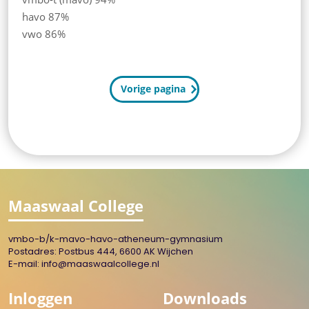
havo 87%
vwo 86%
Vorige pagina
Maaswaal College
vmbo-b/k-mavo-havo-atheneum-gymnasium
Postadres: Postbus 444, 6600 AK Wijchen
E-mail:
info@maaswaalcollege.nl
Inloggen
Downloads