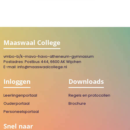
Maaswaal College
vmbo-b/k-mavo-havo-atheneum-gymnasium
Postadres: Postbus 444, 6600 AK Wijchen
E-mail:
info@maaswaalcollege.nl
Inloggen
Downloads
Leerlingenportaal
Regels en protocollen
Ouderportaal
Brochure
Personeelsportaal
Snel naar