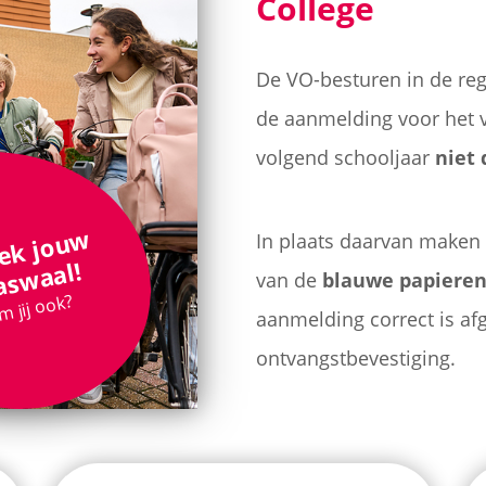
College
De VO-besturen in de re
de aanmelding voor het 
volgend schooljaar
niet 
O
nt
d
e
 j
o
u
w
M
a
a
s
w
a
In plaats daarvan maken w
l!
van de
blauwe papiere
 jij ook?
aanmelding correct is afge
ontvangstbevestiging.