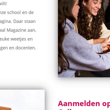
ilt!
nze school en de
pagina. Daar staan
aal Magazine aan.
 leuke weetjes en
lingen en docenten.
Aanmelden op