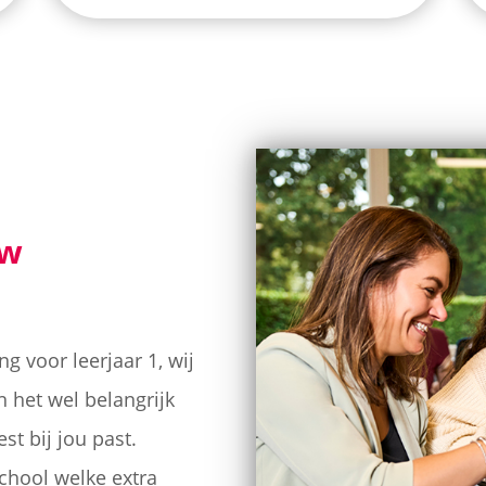
uw
g voor leerjaar 1, wij
n het wel belangrijk
st bij jou past.
hool welke extra