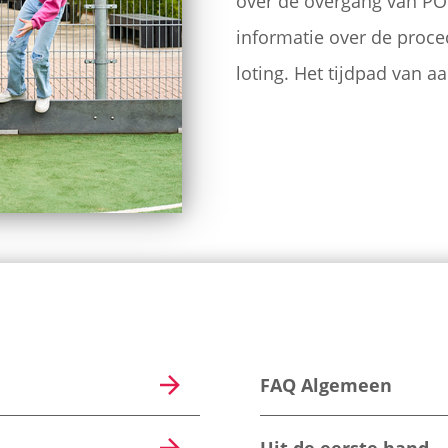
over de overgang van PO 
informatie over de pro
loting. Het tijdpad van a
FAQ Algemeen
Uit de eerste hand