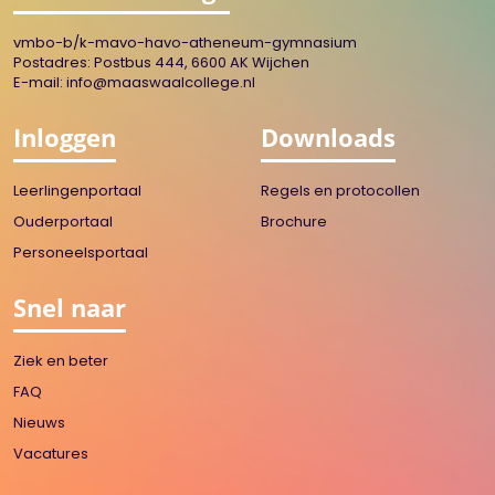
vmbo-b/k-mavo-havo-atheneum-gymnasium
Postadres: Postbus 444, 6600 AK Wijchen
E-mail:
info@maaswaalcollege.nl
Inloggen
Downloads
Leerlingenportaal
Regels en protocollen
Ouderportaal
Brochure
Personeelsportaal
Snel naar
Ziek en beter
FAQ
Nieuws
Vacatures