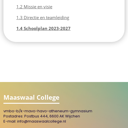
1.2 Missie en visie
1.3 Directie en teamleiding
1.4 Schoolplan 2023-2027
Maaswaal College
vmbo-b/k-mavo-havo-atheneum-gymnasium
Postadres: Postbus 444, 6600 AK Wijchen
E-mail:
info@maaswaalcollege.nl