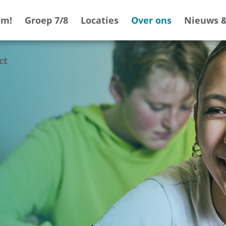
om!
Groep 7/8
Locaties
Over ons
Nieuws &
ct