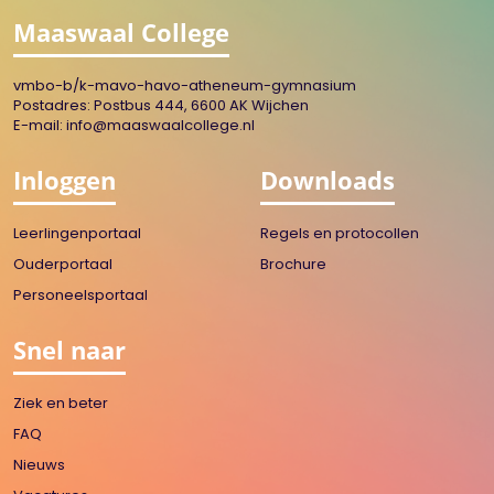
Maaswaal College
vmbo-b/k-mavo-havo-atheneum-gymnasium
Postadres: Postbus 444, 6600 AK Wijchen
E-mail:
info@maaswaalcollege.nl
Inloggen
Downloads
Leerlingenportaal
Regels en protocollen
Ouderportaal
Brochure
Personeelsportaal
Snel naar
Ziek en beter
FAQ
Nieuws