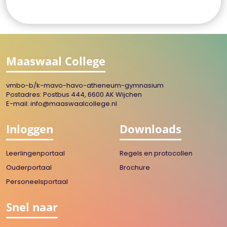
Maaswaal College
vmbo-b/k-mavo-havo-atheneum-gymnasium
Postadres: Postbus 444, 6600 AK Wijchen
E-mail:
info@maaswaalcollege.nl
Inloggen
Downloads
Leerlingenportaal
Regels en protocollen
Ouderportaal
Brochure
Personeelsportaal
Snel naar