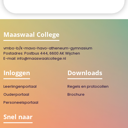
Maaswaal College
vmbo-b/k-mavo-havo-atheneum-gymnasium
Postadres: Postbus 444, 6600 AK Wijchen
E-mail:
info@maaswaalcollege.nl
Inloggen
Downloads
Leerlingenportaal
Regels en protocollen
Ouderportaal
Brochure
Personeelsportaal
Snel naar