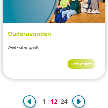
Ouderavonden
Weet wat er speelt!
Lees verder
1
12
24
...
...