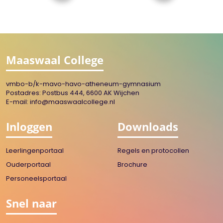
Maaswaal College
vmbo-b/k-mavo-havo-atheneum-gymnasium
Postadres: Postbus 444, 6600 AK Wijchen
E-mail:
info@maaswaalcollege.nl
Inloggen
Downloads
Leerlingenportaal
Regels en protocollen
Ouderportaal
Brochure
Personeelsportaal
Snel naar