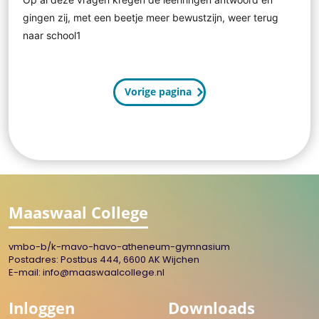
gingen zij, met een beetje meer bewustzijn, weer terug
naar school1
Vorige pagina
Maaswaal College
vmbo-b/k-mavo-havo-atheneum-gymnasium
Postadres: Postbus 444, 6600 AK Wijchen
E-mail:
info@maaswaalcollege.nl
Inloggen
Downloads