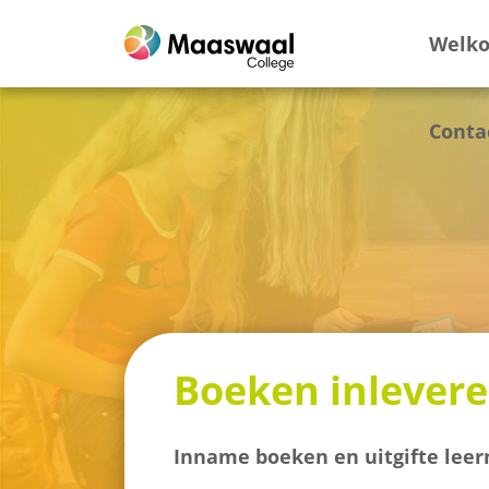
Welk
Conta
Boeken inlever
Inname boeken en uitgifte lee