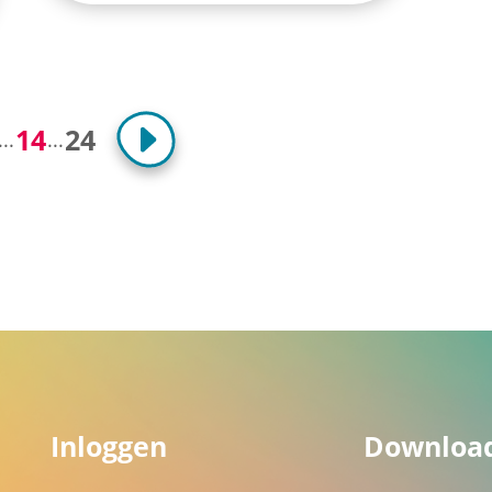
14
24
...
...
Inloggen
Downloa