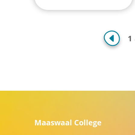
1
Maaswaal College