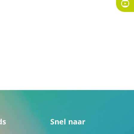
ds
Snel naar