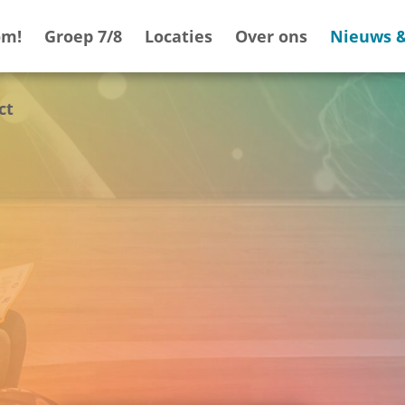
om!
Groep 7/8
Locaties
Over ons
Nieuws &
ct