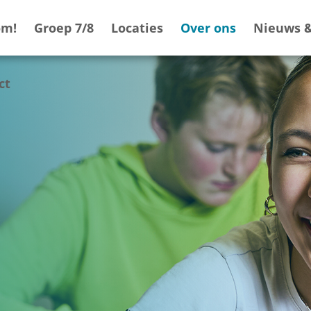
om!
Groep 7/8
Locaties
Over ons
Nieuws &
ct