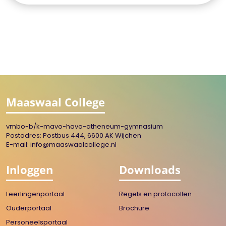
Maaswaal College
vmbo-b/k-mavo-havo-atheneum-gymnasium
Postadres: Postbus 444, 6600 AK Wijchen
E-mail:
info@maaswaalcollege.nl
Inloggen
Downloads
Leerlingenportaal
Regels en protocollen
Ouderportaal
Brochure
Personeelsportaal