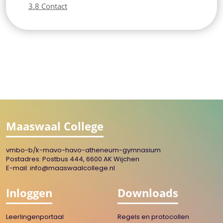
3.8 Contact
Maaswaal College
vmbo-b/k-mavo-havo-atheneum-gymnasium
Postadres: Postbus 444, 6600 AK Wijchen
E-mail:
info@maaswaalcollege.nl
Inloggen
Downloads
Leerlingenportaal
Regels en protocollen