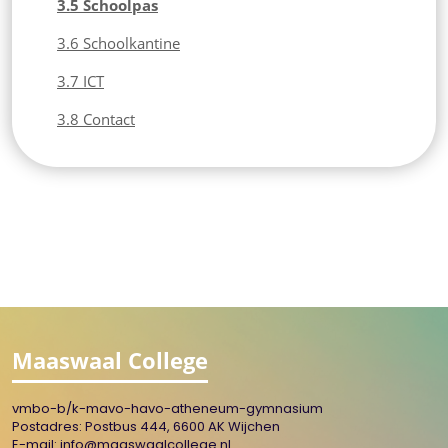
3.5 Schoolpas
3.6 Schoolkantine
3.7 ICT
3.8 Contact
Maaswaal College
vmbo-b/k-mavo-havo-atheneum-gymnasium
Postadres: Postbus 444, 6600 AK Wijchen
E-mail:
info@maaswaalcollege.nl