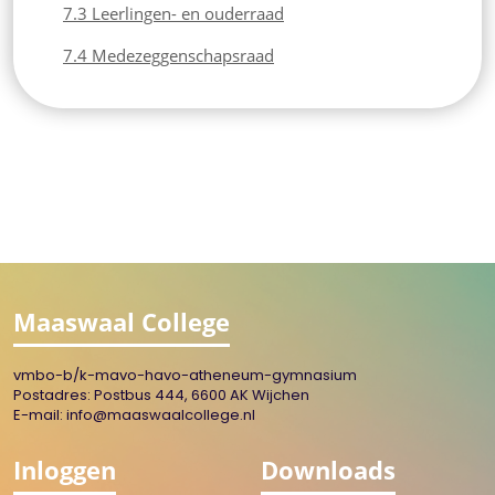
7.3 Leerlingen- en ouderraad
7.4 Medezeggenschapsraad
Maaswaal College
vmbo-b/k-mavo-havo-atheneum-gymnasium
Postadres: Postbus 444, 6600 AK Wijchen
E-mail:
info@maaswaalcollege.nl
Inloggen
Downloads